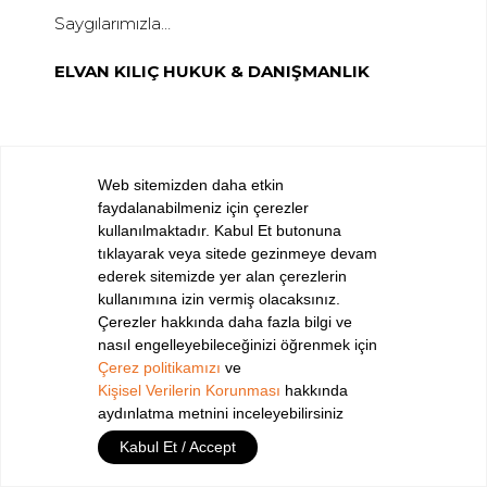
Saygılarımızla…
ELVAN KILIÇ HUKUK & DANIŞMANLIK
Web sitemizden daha etkin
faydalanabilmeniz için çerezler
YUKARI ÇIKIN
kullanılmaktadır. Kabul Et butonuna
tıklayarak veya sitede gezinmeye devam
ederek sitemizde yer alan çerezlerin
570 80 30
kullanımına izin vermiş olacaksınız.
+90 212
Çerezler hakkında daha fazla bilgi ve
532 32 32
nasıl engelleyebileceğinizi öğrenmek için
+90 532
Çerez politikamızı
ve
iletisim@elvankilic.com
Kişisel Verilerin Korunması
hakkında
aydınlatma metnini inceleyebilirsiniz
Kabul Et / Accept
BİZİ TAKİP EDİN !