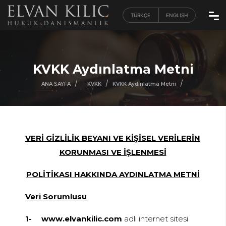
TÜRKÇE
ENGLISH
KVKK Aydınlatma Metni
/
/
/
/
ANA SAYFA
KVKK
KVKK Aydınlatma Metni
VERİ GİZLİLİK BEYANI VE KİŞİSEL VERİLERİN
KORUNMASI VE İŞLENMESİ
POLİTİKASI HAKKINDA AYDINLATMA METNİ
Veri Sorumlusu
1-
www.elvankilic.com
adlı internet sitesi