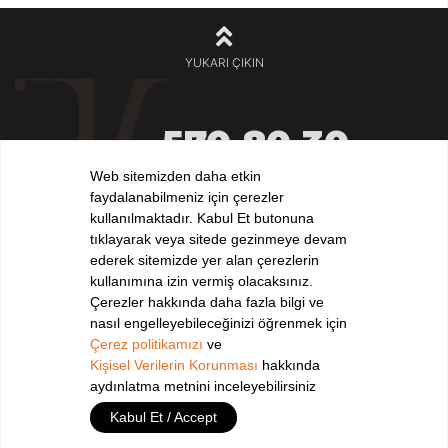
YUKARI ÇIKIN
570 80 30
+90 212
532 32 32
Web sitemizden daha etkin
+90 532
faydalanabilmeniz için çerezler
iletisim@elvankilic.com
kullanılmaktadır. Kabul Et butonuna
tıklayarak veya sitede gezinmeye devam
ederek sitemizde yer alan çerezlerin
kullanımına izin vermiş olacaksınız.
BİZİ TAKİP EDİN !
Çerezler hakkında daha fazla bilgi ve
nasıl engelleyebileceğinizi öğrenmek için
Çerez politikamızı
ve
Kişisel Verilerin Korunması
hakkında
Copyright 2026
ELVAN KILIÇ
Tüm Hakları Saklıdır.
aydınlatma metnini inceleyebilirsiniz
Kabul Et / Accept