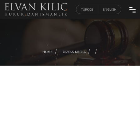
TÜRKÇE
ENGLISH
/
/
/
/
HOME
PRESS MEDIA