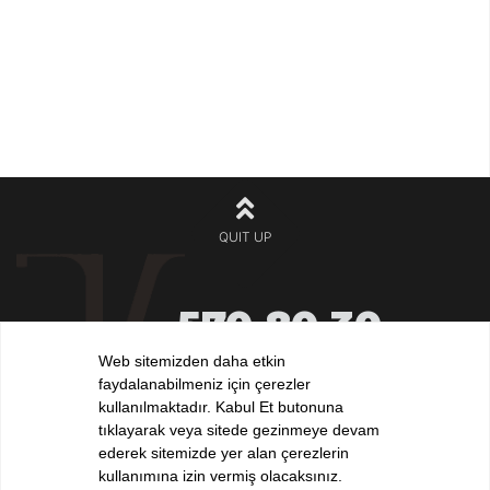
QUIT UP
570 80 30
+90 212
532 32 32
Web sitemizden daha etkin
+90 532
faydalanabilmeniz için çerezler
iletisim@elvankilic.com
kullanılmaktadır. Kabul Et butonuna
tıklayarak veya sitede gezinmeye devam
ederek sitemizde yer alan çerezlerin
kullanımına izin vermiş olacaksınız.
FOLLOW US !