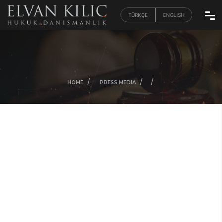
TÜRKÇE
ENGLISH
/
/
/
/
HOME
PRESS MEDIA