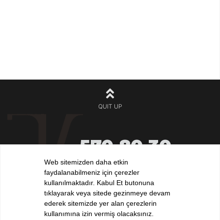
QUIT UP
570 80 30
+90 212
532 32 32
Web sitemizden daha etkin
+90 532
faydalanabilmeniz için çerezler
iletisim@elvankilic.com
kullanılmaktadır. Kabul Et butonuna
tıklayarak veya sitede gezinmeye devam
ederek sitemizde yer alan çerezlerin
kullanımına izin vermiş olacaksınız.
FOLLOW US !