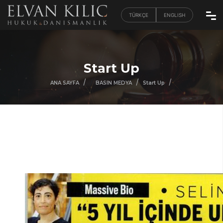
TÜRKÇE
ENGLISH
Start Up
/
/
/
/
ANA SAYFA
BASIN MEDYA
Start Up