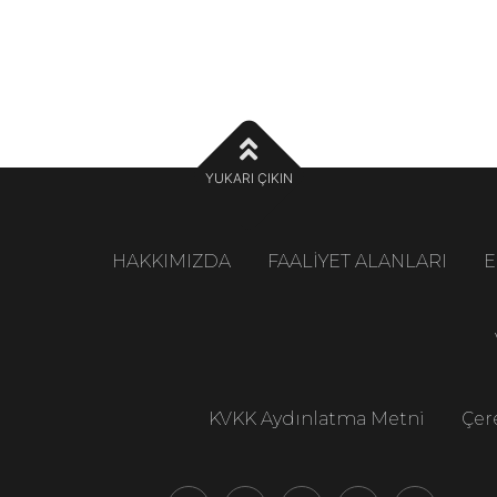
YUKARI ÇIKIN
HAKKIMIZDA
FAALİYET ALANLARI
E
KVKK Aydınlatma Metni
Çere