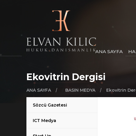
ANA SAYFA
HA
Ekovitrin Dergisi
/
/
/
ANA SAYFA
BASIN MEDYA
Ekovitrin Der
Sözcü Gazetesi
ICT Medya