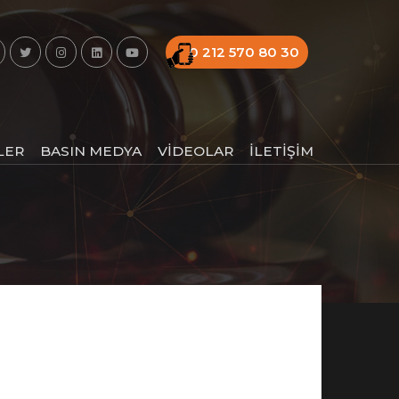
0 212 570 80 30
LER
BASIN MEDYA
VİDEOLAR
İLETİŞİM