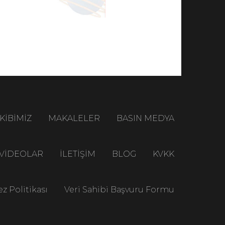
KİBİMİZ
MAKALELER
BASIN MEDYA
VİDEOLAR
İLETİŞİM
BLOG
KVKK
z Politikası
Veri Sahibi Başvuru Formu