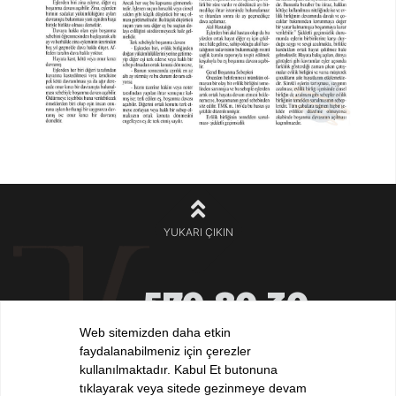
YUKARI ÇIKIN
570 80 30
+90 212
532 32 32
Web sitemizden daha etkin
+90 532
faydalanabilmeniz için çerezler
iletisim@elvankilic.com
kullanılmaktadır. Kabul Et butonuna
tıklayarak veya sitede gezinmeye devam