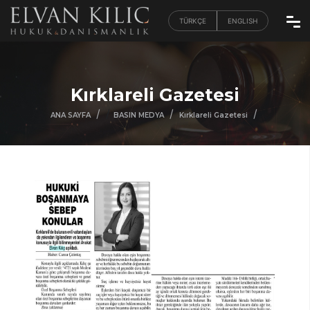
TÜRKÇE
ENGLISH
Kırklareli Gazetesi
/
/
/
/
ANA SAYFA
BASIN MEDYA
Kırklareli Gazetesi