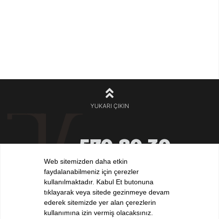
YUKARI ÇIKIN
570 80 30
+90 212
532 32 32
Web sitemizden daha etkin
+90 532
faydalanabilmeniz için çerezler
iletisim@elvankilic.com
kullanılmaktadır. Kabul Et butonuna
tıklayarak veya sitede gezinmeye devam
ederek sitemizde yer alan çerezlerin
kullanımına izin vermiş olacaksınız.
BİZİ TAKİP EDİN !