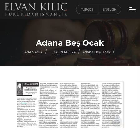
TÜRKÇE
ENGLISH
Adana Beş Ocak
/
/
/
/
ANA SAYFA
BASIN MEDYA
Adana Beş Ocak