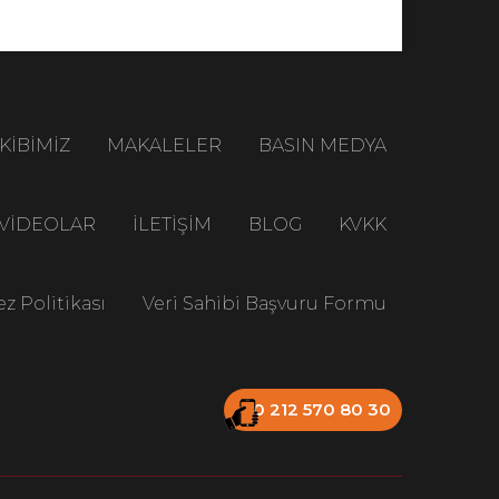
KİBİMİZ
MAKALELER
BASIN MEDYA
VİDEOLAR
İLETİŞİM
BLOG
KVKK
z Politikası
Veri Sahibi Başvuru Formu
0 212 570 80 30