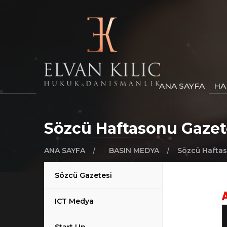
ANA SAYFA
HA
Sözcü Haftasonu Gazet
/
/
/
ANA SAYFA
BASIN MEDYA
Sözcü Haftas
Sözcü Gazetesi
ICT Medya