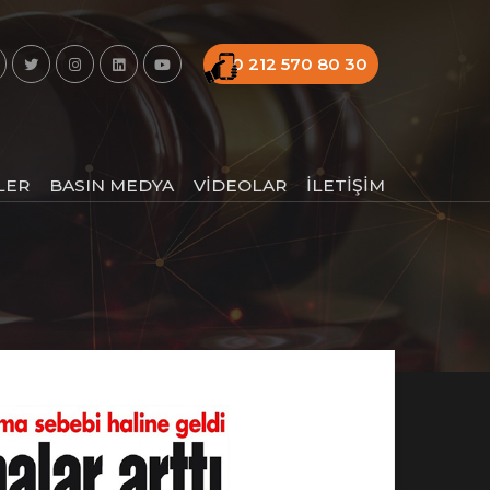
0 212 570 80 30
LER
BASIN MEDYA
VİDEOLAR
İLETİŞİM