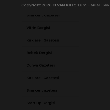
Yurt Gazetesi
Copyright 2026
ELVAN KILIÇ
Tüm Hakları Sakl
Sınırkent Gazetesi
Vitrin Dergisi
Kırklareli Gazetesi
Bebek Dergisi
Dünya Gazetesi
Kırklareli Gazetesi
Sınırkent azetesi
Start Up Dergisi