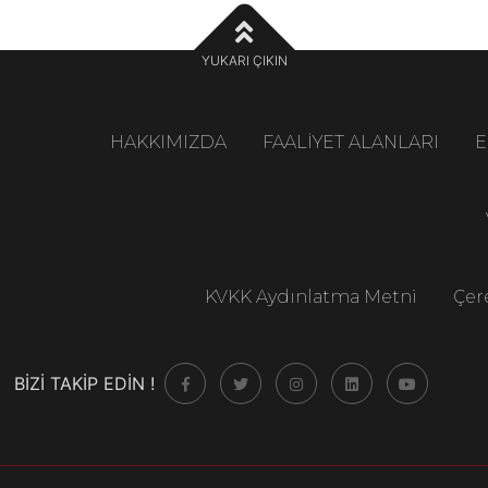
YUKARI ÇIKIN
HAKKIMIZDA
FAALİYET ALANLARI
E
KVKK Aydınlatma Metni
Çere
BİZİ TAKİP EDİN !